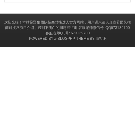
欢迎光临！本站是野狼团队招商对接达人官方网站，用户进来请认真查看团队招
商对接及项目介绍，遇到不明白的问题可咨询 客服老师微信号: QQ673139700
客服老师QQ号: 673139700
POWERED BY
Z-BLOGPHP.
THEME BY
博客吧